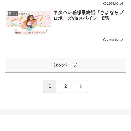
2025.07.14
ネタバレ感想最終話「さよならプ
暮らし
ロポーズviaスペイン」8話
2025.07.12
次のページ
次
1
2
へ