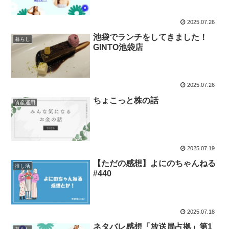
2025.07.26
池袋でランチをしてきました！
暮らし
GINTO池袋店
2025.07.26
ちょこっと株の話
資産運用
2025.07.19
【ただの感想】よにのちゃんねる
推し活
#440
2025.07.18
ネタバレ感想「放送局占拠」第1