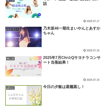
暮らし
話
2025.07.17
乃木坂46一期生まいやんとあすか
カテゴリー
ちゃん
2025.07.15
2025年7月Chi☆Qサヨナラコンサ
推し活
ート当落結果！
2025.07.15
今日の夕飯は蒸籠蒸し！
暮らし