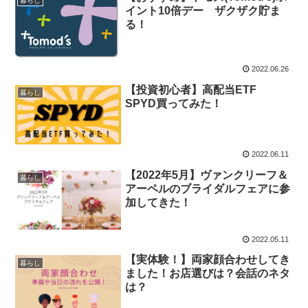
暮らし
イント10倍デー ザクザク貯ま
る！￼
2022.06.26
【投資初心者】高配当ETF
暮らし
SPYD買ってみた！
2022.06.11
【2022年5月】ヴァンクリーフ＆
暮らし
アーペルのブライダルフェアに参
加してきた！
2022.05.11
【実体験！】両家顔合わせしてき
暮らし
ました！お店選びは？会話のネタ
は？