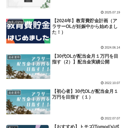
2025.07.19
【2024年】教育費貯金計画（ア
カテゴリー
ラサーOLが妊娠中から始めまし
た！）
2024.06.14
【30代OLが配当金月１万円を目
資産運用
指す（2）】配当金実績公開
2022.10.07
【初心者】30代OLが配当金月１
資産運用
万円を目指す（１）
2022.07.07
【おすすめ】トモズ(Tomod’s)ポ